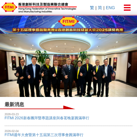
Togg
繁
|
简
|
ENG
navig
Previous
Nex
最新消息
2026-03-23
FITMI 2026新春團拜暨專題講座與春茗晚宴圓滿舉行
2026-02-04
FITMI週年大會暨第十五屆第三次理事會圓滿舉行