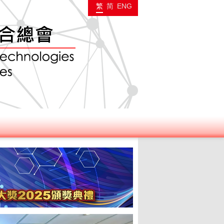
繁
简
ENG