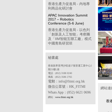
香港生產力促進局 - 內地專
利商品化研討會
APAC Innovation Summit
2017 – Robotics
Conference (5-6 June)
香港生產力促進局 - 以色列
「創新及人工智能」考察團
及「IIM智能互聯工廠」模式
中國青島研習班
「學習型企業獎」簡介會
第八屆「香港企業公民計
秘書處
劃」
香港新界荃灣沙咀道57號荃運工業中心2
香港物聯網商會 - 透過多方
期21樓L座
位推廣計劃開拓中國內地工
電話 : (852) 3188 0240
傳真 : (852) 3586 2765
業物聯網市場(政府資助項目)
電郵：info@fitmi.org.hk
香港中華廠商聯合會 - 2017
微信公眾號：
HK_FITMI
網站連
年度「中小企貨運保險普及
Whats App
：(852) 6621 0696
計劃」
網站 :
www.fitmi.org.hk
香港電子業商會 - SDF 專案
香
合作機構