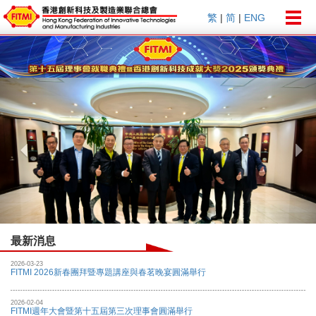
Togg
繁
|
简
|
ENG
navig
Previous
Nex
最新消息
2026-03-23
FITMI 2026新春團拜暨專題講座與春茗晚宴圓滿舉行
2026-02-04
FITMI週年大會暨第十五屆第三次理事會圓滿舉行