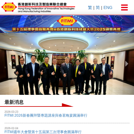
Togg
繁
|
简
|
ENG
navig
Previous
Nex
最新消息
2026-03-23
FITMI 2026新春團拜暨專題講座與春茗晚宴圓滿舉行
2026-02-04
FITMI週年大會暨第十五屆第三次理事會圓滿舉行