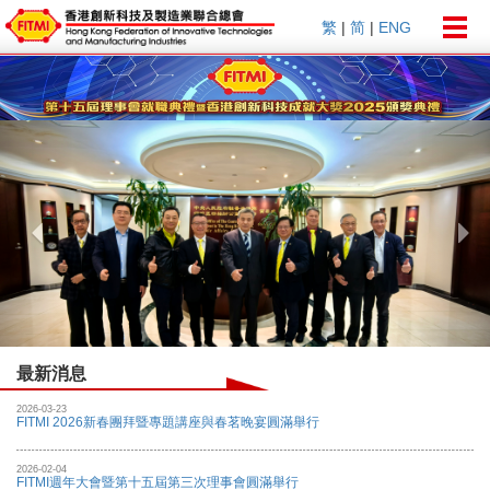
Togg
繁
|
简
|
ENG
navig
Previous
Nex
最新消息
2026-03-23
FITMI 2026新春團拜暨專題講座與春茗晚宴圓滿舉行
2026-02-04
FITMI週年大會暨第十五屆第三次理事會圓滿舉行