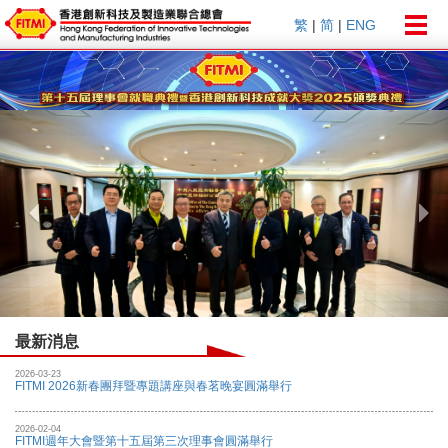
Togg
繁
|
简
|
ENG
navig
Previous
Nex
最新消息
2026-03-23
FITMI 2026新春團拜暨專題講座與春茗晚宴圓滿舉行
2026-02-04
FITMI週年大會暨第十五屆第三次理事會圓滿舉行