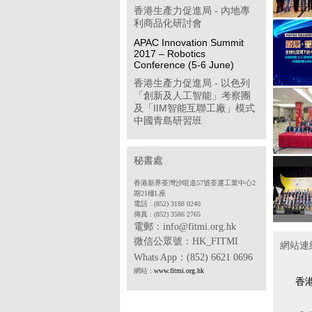
香港生產力促進局 - 內地專
利商品化研討會
APAC Innovation Summit
2017 – Robotics
Conference (5-6 June)
香港生產力促進局 - 以色列
「創新及人工智能」考察團
及「IIM智能互聯工廠」模式
中國青島研習班
「學習型企業獎」簡介會
第八屆「香港企業公民計
秘書處
劃」
香港新界荃灣沙咀道57號荃運工業中心2
香港物聯網商會 - 透過多方
期21樓L座
位推廣計劃開拓中國內地工
電話 : (852) 3188 0240
傳真 : (852) 3586 2765
業物聯網市場(政府資助項目)
電郵：info@fitmi.org.hk
香港中華廠商聯合會 - 2017
微信公眾號：
HK_FITMI
網站連
年度「中小企貨運保險普及
Whats App
：(852) 6621 0696
計劃」
網站 :
www.fitmi.org.hk
香港電子業商會 - SDF 專案
香
合作機構