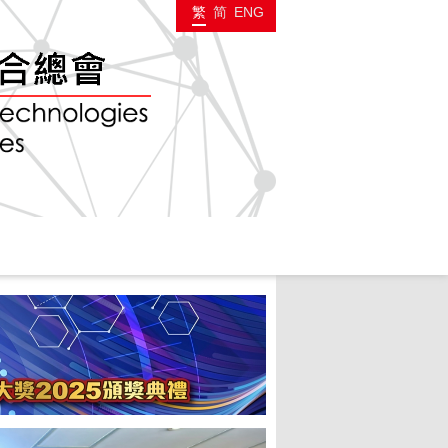
繁
简
ENG