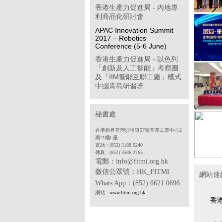
香港生產力促進局 - 內地專
利商品化研討會
APAC Innovation Summit
2017 – Robotics
Conference (5-6 June)
香港生產力促進局 - 以色列
「創新及人工智能」考察團
及「IIM智能互聯工廠」模式
中國青島研習班
「學習型企業獎」簡介會
第八屆「香港企業公民計
秘書處
劃」
香港新界荃灣沙咀道57號荃運工業中心2
香港物聯網商會 - 透過多方
期21樓L座
位推廣計劃開拓中國內地工
電話 : (852) 3188 0240
傳真 : (852) 3586 2765
業物聯網市場(政府資助項目)
電郵：info@fitmi.org.hk
香港中華廠商聯合會 - 2017
微信公眾號：
HK_FITMI
網站連
年度「中小企貨運保險普及
Whats App
：(852) 6621 0696
計劃」
網站 :
www.fitmi.org.hk
香港電子業商會 - SDF 專案
香
合作機構