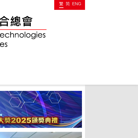
繁
简
ENG