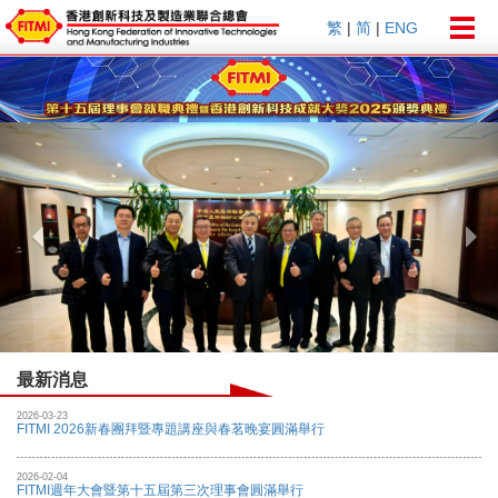
Togg
繁
|
简
|
ENG
navig
Previous
Nex
最新消息
2026-03-23
FITMI 2026新春團拜暨專題講座與春茗晚宴圓滿舉行
2026-02-04
FITMI週年大會暨第十五屆第三次理事會圓滿舉行