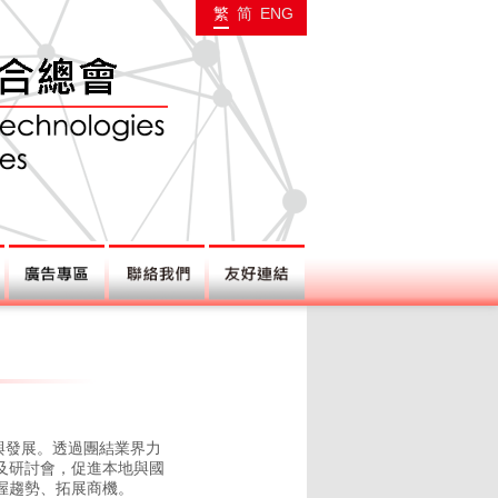
繁
简
ENG
新與發展。透過團結業界力
及研討會，促進本地與國
握趨勢、拓展商機。