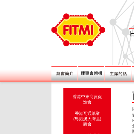
香港中東商貿促
進會
香港瓦通紙業
(粵港澳大灣區)
商會