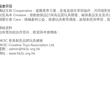
協會宗旨
團結互助 Cooperative：凝聚業界力量，促進資源共享與協作，共同面對
創意為本 Creative：推動創新設計與高品質玩具開發，確保產品安全及
關愛社會 Care：積極參與公益，推廣玩具教育價值，啟發創意與學習，
聯絡資料
如有查詢或合作意向，歡迎與本會聯絡：
HK3C 香港創意品牌玩具總會
HK3C Creative Toys Association Ltd.
電郵：admin@hk3c.org.hk
網站：www.hk3c.org.hk