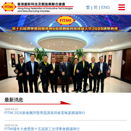
Togg
繁
|
简
|
ENG
navig
Previous
Nex
最新消息
2026-03-23
FITMI 2026新春團拜暨專題講座與春茗晚宴圓滿舉行
2026-02-04
FITMI週年大會暨第十五屆第三次理事會圓滿舉行