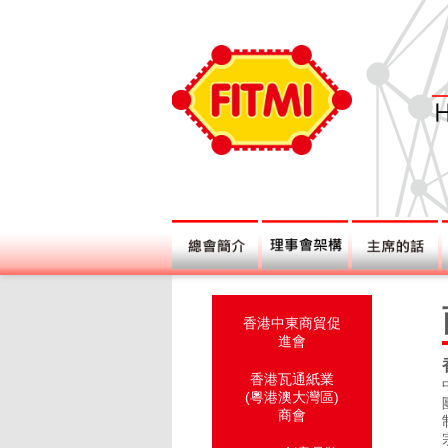
香港中東商貿促
進會
香港瓦通紙業
(粵港澳大灣區)
商會