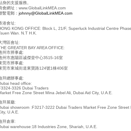
贴身的支援服務。
商會網址：www.GlobalLinkMEA.com
聯繫電郵：
johnny@GlobalLinkMEA.com
香港會址:
HONG KONG OFFICE: Block L, 21/F, Superluck Industrial Centre Phase
Tsuen Wan. N.T H.K.
大灣區會址:
THE GREATER BAY AREA OFFICE:
惠州市辨事處
:
惠州市惠陽區诚傑壹中心
3515-16
室
東莞市辨事處
:
東莞市東城街道東寶路
124
號
1
棟
406
室
迪拜總辦事處:
Dubai head office:
F3324-3326 Dubai Traders
Market Free Zone Street Mina Jebel Ali, Dubai Aid City, U.A.E.
迪拜展廳:
Dubai showroom :F3217-3222 Dubai Traders Market Free Zone Street Mi
ity, U.A.E.
迪拜倉庫:
Dubai warehouse:18 Industries Zone, Shariah, U.A.E.