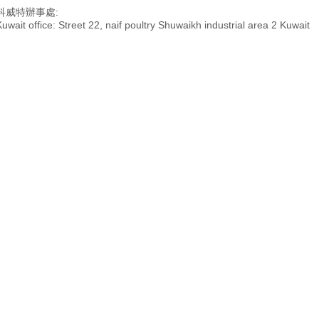
科威特辦事處:
Kuwait office: Street 22, naif poultry Shuwaikh industrial area 2 Kuwait