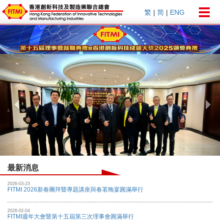
Togg
繁
|
简
|
ENG
navig
Previous
Nex
最新消息
2026-03-23
FITMI 2026新春團拜暨專題講座與春茗晚宴圓滿舉行
2026-02-04
FITMI週年大會暨第十五屆第三次理事會圓滿舉行