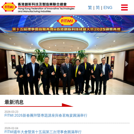
Togg
繁
|
简
|
ENG
navig
Previous
Nex
最新消息
2026-03-23
FITMI 2026新春團拜暨專題講座與春茗晚宴圓滿舉行
2026-02-04
FITMI週年大會暨第十五屆第三次理事會圓滿舉行