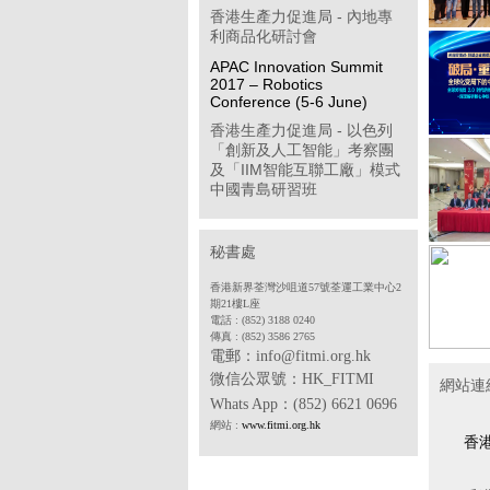
香港生產力促進局 - 內地專
利商品化研討會
APAC Innovation Summit
2017 – Robotics
Conference (5-6 June)
香港生產力促進局 - 以色列
「創新及人工智能」考察團
及「IIM智能互聯工廠」模式
中國青島研習班
「學習型企業獎」簡介會
第八屆「香港企業公民計
秘書處
劃」
香港新界荃灣沙咀道57號荃運工業中心2
香港物聯網商會 - 透過多方
期21樓L座
位推廣計劃開拓中國內地工
電話 : (852) 3188 0240
傳真 : (852) 3586 2765
業物聯網市場(政府資助項目)
電郵：info@fitmi.org.hk
香港中華廠商聯合會 - 2017
微信公眾號：
HK_FITMI
網站連
年度「中小企貨運保險普及
Whats App
：(852) 6621 0696
計劃」
網站 :
www.fitmi.org.hk
香港電子業商會 - SDF 專案
香
合作機構