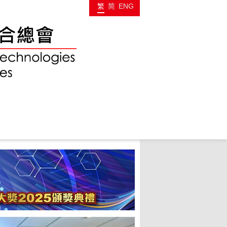
繁
简
ENG