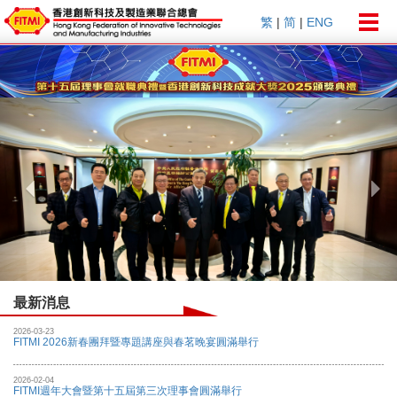
Togg
繁
|
简
|
ENG
navig
Previous
Nex
最新消息
2026-03-23
FITMI 2026新春團拜暨專題講座與春茗晚宴圓滿舉行
2026-02-04
FITMI週年大會暨第十五屆第三次理事會圓滿舉行