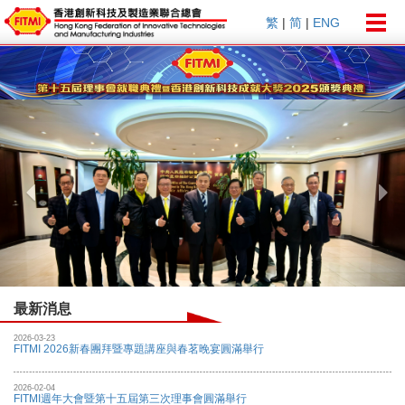
Togg
繁
|
简
|
ENG
navig
Previous
Nex
最新消息
2026-03-23
FITMI 2026新春團拜暨專題講座與春茗晚宴圓滿舉行
2026-02-04
FITMI週年大會暨第十五屆第三次理事會圓滿舉行