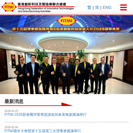
Togg
繁
|
简
|
ENG
navig
Previous
Nex
最新消息
2026-03-23
FITMI 2026新春團拜暨專題講座與春茗晚宴圓滿舉行
2026-02-04
FITMI週年大會暨第十五屆第三次理事會圓滿舉行