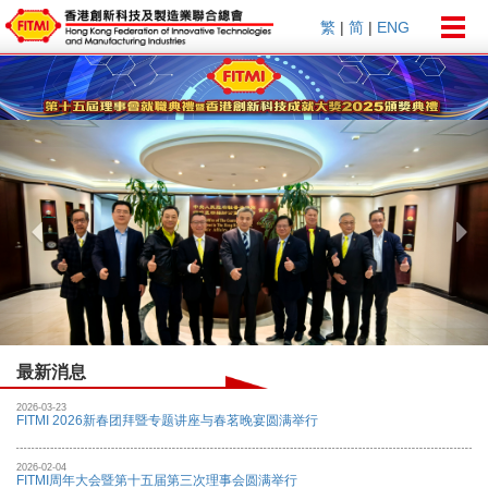
Togg
繁
|
简
|
ENG
navig
Previous
Nex
最新消息
2026-03-23
FITMI 2026新春团拜暨专题讲座与春茗晚宴圆满举行
2026-02-04
FITMI周年大会暨第十五届第三次理事会圆满举行