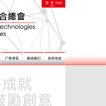
繁
简
ENG