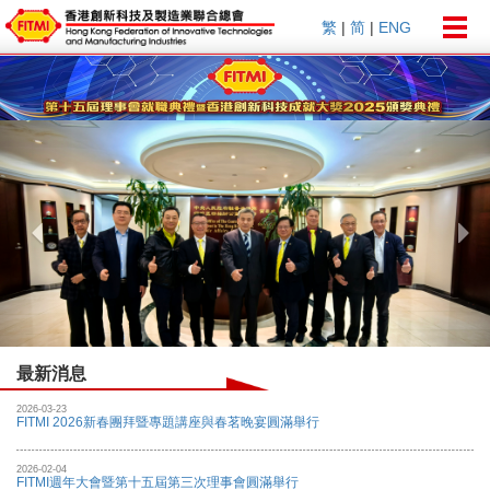
Togg
繁
|
简
|
ENG
navig
Previous
Nex
最新消息
2026-03-23
FITMI 2026新春團拜暨專題講座與春茗晚宴圓滿舉行
2026-02-04
FITMI週年大會暨第十五屆第三次理事會圓滿舉行