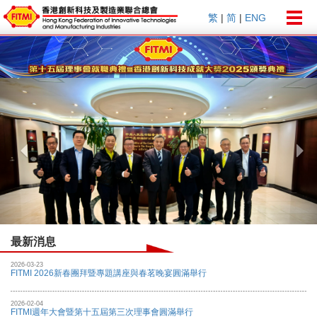
Togg
繁
|
简
|
ENG
navig
Previous
Nex
最新消息
2026-03-23
FITMI 2026新春團拜暨專題講座與春茗晚宴圓滿舉行
2026-02-04
FITMI週年大會暨第十五屆第三次理事會圓滿舉行