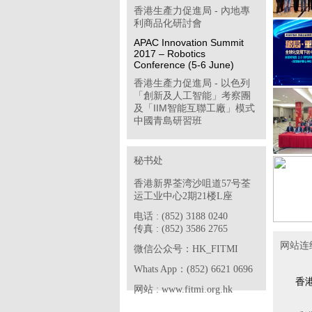
香港生產力促進局 - 內地專
利商品化研討會
APAC Innovation Summit
2017 – Robotics
Conference (5-6 June)
香港生產力促進局 - 以色列
「創新及人工智能」考察團
及「IIM智能互聯工廠」模式
中國青島研習班
「學習型企業獎」簡介會
第八屆「香港企業公民計
秘书处
劃」
香港新界荃湾沙咀道57号荃
香港物聯網商會 - 透過多方
运工业中心2期21楼L座
位推廣計劃開拓中國內地工
業物聯網市場(政府資助項目)
电话 : (852) 3188 0240
传真 : (852) 3586 2765
香港中華廠商聯合會 - 2017
网站连
年度「中小企貨運保險普及
微信公众号：HK_FITMI
計劃」
Whats App：(852) 6621 0696
香港電子業商會 - SDF 專案
香
网站 : www.fitmi.org.hk
合作機構