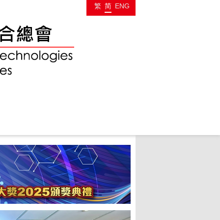
繁
简
ENG