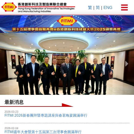
Togg
繁
|
简
|
ENG
navig
Previous
Nex
最新消息
2026-03-23
FITMI 2026新春團拜暨專題講座與春茗晚宴圓滿舉行
2026-02-04
FITMI週年大會暨第十五屆第三次理事會圓滿舉行