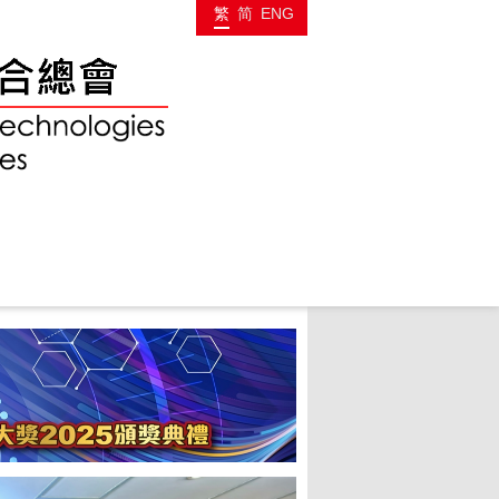
繁
简
ENG