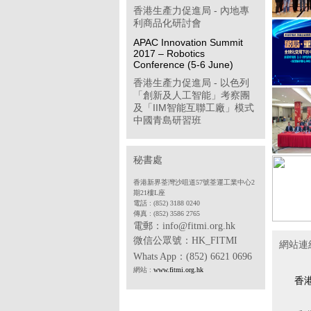
香港生產力促進局 - 內地專
利商品化研討會
APAC Innovation Summit
2017 – Robotics
Conference (5-6 June)
香港生產力促進局 - 以色列
「創新及人工智能」考察團
及「IIM智能互聯工廠」模式
中國青島研習班
「學習型企業獎」簡介會
第八屆「香港企業公民計
秘書處
劃」
香港新界荃灣沙咀道57號荃運工業中心2
香港物聯網商會 - 透過多方
期21樓L座
位推廣計劃開拓中國內地工
電話 : (852) 3188 0240
傳真 : (852) 3586 2765
業物聯網市場(政府資助項目)
電郵：info@fitmi.org.hk
香港中華廠商聯合會 - 2017
微信公眾號：
HK_FITMI
網站連
年度「中小企貨運保險普及
Whats App
：(852) 6621 0696
計劃」
網站 :
www.fitmi.org.hk
香港電子業商會 - SDF 專案
香
合作機構