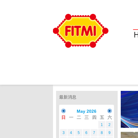
最新消息
May 2026
日
一
二
三
四
五
六
1
2
3
4
5
6
7
8
9