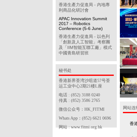
香港生產力促進局 - 內地專
利商品化研討會
APAC Innovation Summit
2017 – Robotics
Conference (5-6 June)
香港生產力促進局 - 以色列
「創新及人工智能」考察團
及「IIM智能互聯工廠」模式
中國青島研習班
「學習型企業獎」簡介會
第八屆「香港企業公民計
秘书处
劃」
香港新界荃湾沙咀道57号荃
香港物聯網商會 - 透過多方
运工业中心2期21楼L座
位推廣計劃開拓中國內地工
業物聯網市場(政府資助項目)
电话 : (852) 3188 0240
传真 : (852) 3586 2765
香港中華廠商聯合會 - 2017
网站连
年度「中小企貨運保險普及
微信公众号：HK_FITMI
計劃」
Whats App：(852) 6621 0696
香港電子業商會 - SDF 專案
香
网站 : www.fitmi.org.hk
合作機構