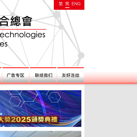
繁
简
ENG