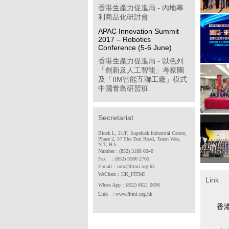
香港生產力促進局 - 內地專
利商品化研討會
APAC Innovation Summit
2017 – Robotics
Conference (5-6 June)
香港生產力促進局 - 以色列
「創新及人工智能」考察團
及「IIM智能互聯工廠」模式
中國青島研習班
「學習型企業獎」簡介會
第八屆「香港企業公民計
Secretariat
劃」
Block L, 21/F, Supeluck Industrial Center,
Phase 2, 57 Sha Tsui Road, Tsuen Wan,
香港物聯網商會 - 透過多方
N.T, H.k.
位推廣計劃開拓中國內地工
Number : (852) 3188 0240
業物聯網市場(政府資助項目)
Fax : (852) 3586 2765
E-mail：info@fitmi.org.hk
香港中華廠商聯合會 - 2017
WeChats：
HK_FITMI
Link
年度「中小企貨運保險普及
Whats App
：(852) 6621 0696
計劃」
Link : www.fitmi.org.hk
香港電子業商會 - SDF 專案
香
合作機構