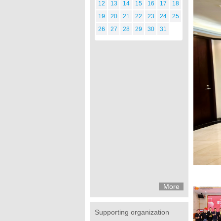
12
13
14
15
16
17
18
19
20
21
22
23
24
25
26
27
28
29
30
31
More
Supporting organization