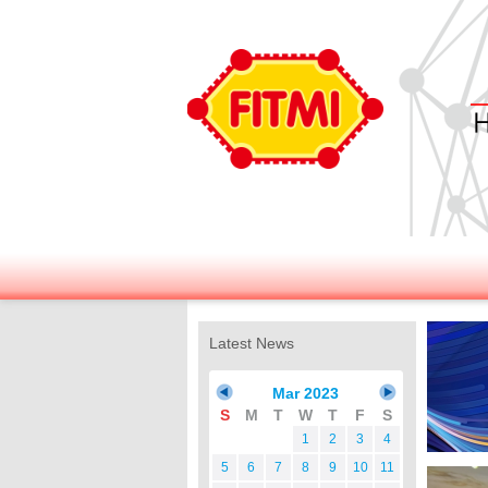
Latest News
Mar 2023
S
M
T
W
T
F
S
1
2
3
4
5
6
7
8
9
10
11