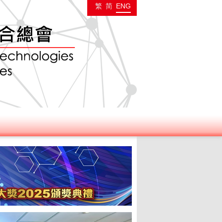
繁
简
ENG