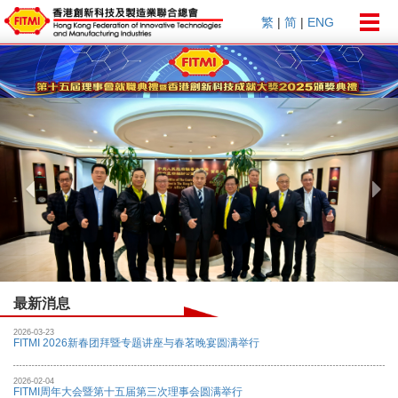
Togg
繁
|
简
|
ENG
navig
Previous
Nex
最新消息
2026-03-23
FITMI 2026新春团拜暨专题讲座与春茗晚宴圆满举行
2026-02-04
FITMI周年大会暨第十五届第三次理事会圆满举行