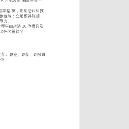
和內地改革 開放事業一
造業精 英，期望憑藉科技
、創發展；立足模具報國，
爭力。
理事由超過 30 位模具及
出任名譽顧問
流， 創意、創新、創發展
步伐