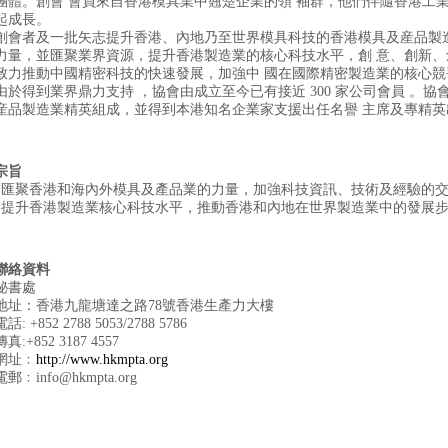
團體。創會 會員來自香港模具業中翹楚企業的領 袖群，他們伴隨香港工業
起成長。
創會者及一批矢志提升香港、內地乃至世界模具科技的香港模具及産品製
力量，並匯聚業界資源，提升香港製造業的核心科技水平，創 意、創新
致力推動中國精密科技的快速發展，加強中 國在國際精密製造業的核心競
由於得到業界鼎力支持 ，協會由成立至今已有接近 300 家公司會員 。協會
産品製造業精英組成，並得到本港知名企業家支援出任名譽 主席及專精英
宗旨
*匯聚香港和海內外模具及產品業的力量，加強科技資訊、技術及經驗的交
*提升香港製造業核心科技水平，推動香港和內地在世界製造業中的發展
聯絡資料
秘書處
地址：香港九龍塘達之路78號香港生產力大樓
電話: +852 2788 5053/2788 5786
傳真:+852 3187 4557
網址﹕
http://www.hkmpta.org
電郵﹕
info@hkmpta.org