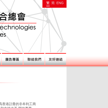
繁
简
ENG
 爲香港註冊的非牟利工商