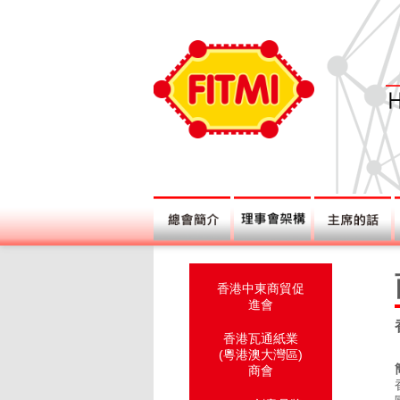
香港中東商貿促
進會
香港瓦通紙業
(粵港澳大灣區)
商會