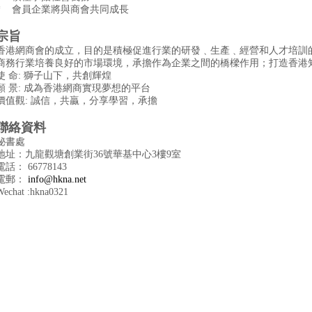
* 會員企業將與商會共同成長
宗旨
香港網商會的成立，目的是積極促進行業的研發﹑生產﹑經營和人才培訓
商務行業培養良好的市場環境，承擔作為企業之間的橋樑作用；打造香港
使 命
:
獅子山下，共創輝煌
願 景
:
成為香港網商實現夢想的平台
價值觀
:
誠信，共
贏
，分享學習，承擔
聯絡資料
秘書處
地址：九龍觀塘創業街36
號華基中心3
樓9
室
電話： 66778143
電郵：
info@hkna.net
Wechat :hkna0321