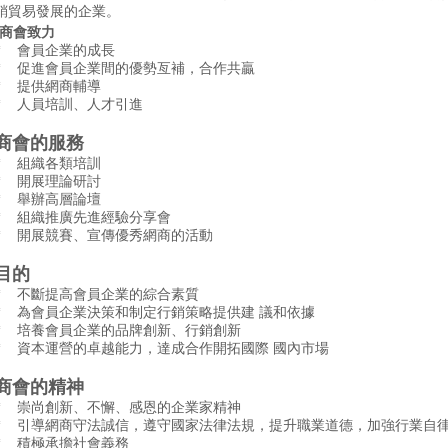
銷貿易發展的企業。
商會致力
* 會員企業的成長
* 促進會員企業間的優勢亙補，合作共贏
* 提供網商輔導
* 人員培訓、人才引進
商會的服務
* 組織各類培訓
* 開展理論研討
* 舉辦高層論壇
* 組織推廣先進經驗分享會
*
開展競賽、宣傳優秀網商的活動
目的
* 不斷提高會員企業的綜合素質
*
為會員企業決策和制定行銷策略提供建
議和依據
* 培養會員企業的品牌創新、行銷創新
*
資本運營的卓越能力，達成合作開拓國際
國內市場
商會的精神
* 崇尚創新、不懈、感恩的企業家精神
* 引導網商守法誠信，遵守國家法律法規，提升職業道德，加強行業自
* 積極承擔社會義務