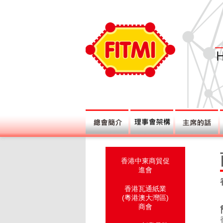
香港中東商貿促
進會
香港瓦通紙業
(粵港澳大灣區)
商會