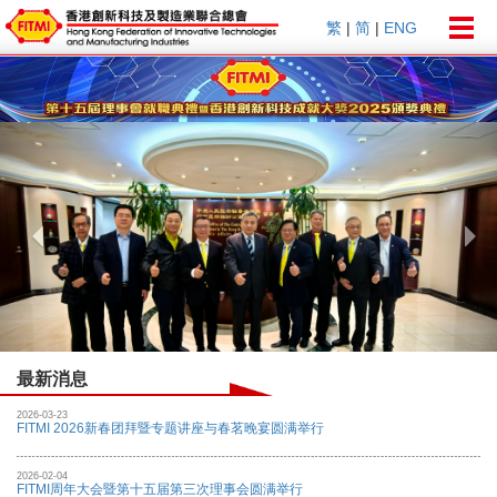
Togg
繁
|
简
|
ENG
navig
Previous
Nex
最新消息
2026-03-23
FITMI 2026新春团拜暨专题讲座与春茗晚宴圆满举行
2026-02-04
FITMI周年大会暨第十五届第三次理事会圆满举行